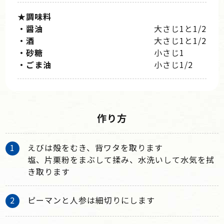
★調味料
・醤油
大さじ1と1/2
・酒
大さじ1と1/2
・砂糖
小さじ1
・ごま油
小さじ1/2
作り方
えびは殻をむき、背ワタを取ります
塩、片栗粉をまぶして揉み、水洗いして水気を拭
き取ります
ピーマンと人参は細切りにします