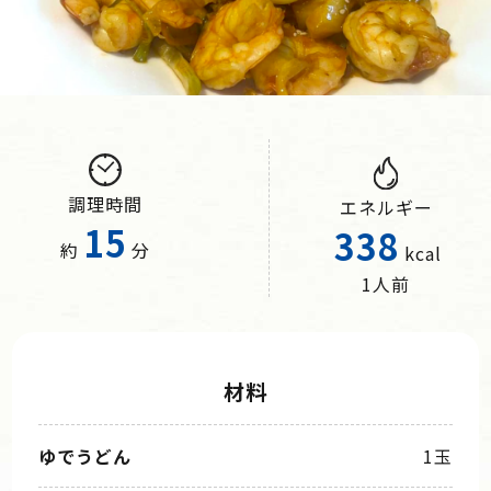
調理時間
エネルギー
15
338
約
分
kcal
1人前
材料
ゆでうどん
1玉