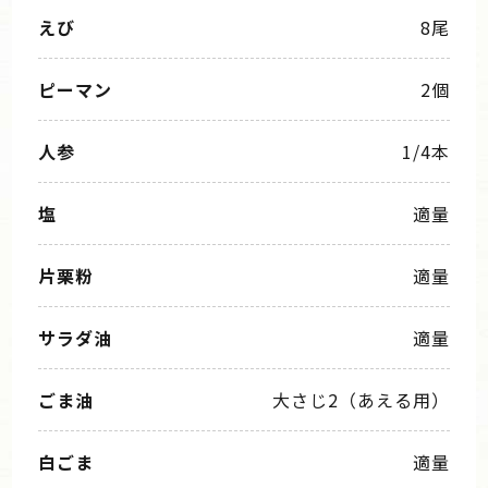
えび
8尾
ピーマン
2個
人参
1/4本
塩
適量
片栗粉
適量
サラダ油
適量
ごま油
大さじ2（あえる用）
白ごま
適量