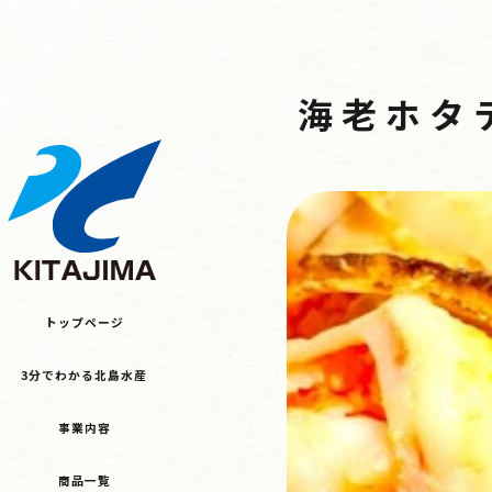
トップページ
3分でわかる北島水産
海老ホタ
事業内容
レシピ
最新情報
採用情報
お問い合わせ
JA
オンラインショップ
トップページ
3分でわかる北島水産
事業内容
商品一覧