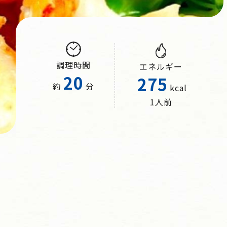
調理時間
エネルギー
20
275
約
分
kcal
1人前