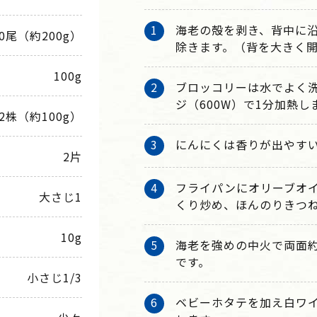
海老の殻を剥き、背中に
10尾（約200g）
除きます。（背を大きく
100g
ブロッコリーは水でよく
ジ（600W）で1分加熱し
/2株（約100g）
にんにくは香りが出やすい
2片
フライパンにオリーブオ
大さじ1
くり炒め、ほんのりきつ
10g
海老を強めの中火で両面約
です。
小さじ1/3
ベビーホタテを加え白ワ