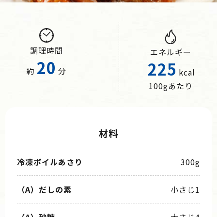
調理時間
エネルギー
20
225
約
分
kcal
100gあたり
材料
冷凍ボイルあさり
300g
（A）だしの素
小さじ1
（A）砂糖
大さじ4