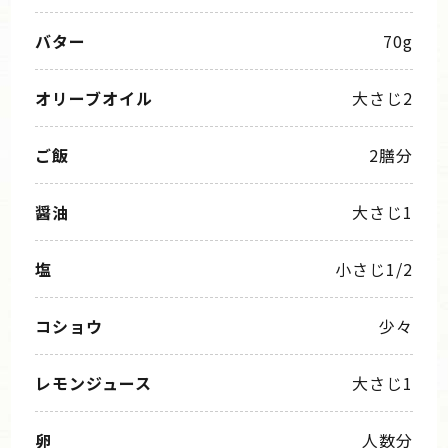
バター
70g
オリーブオイル
大さじ2
ご飯
2膳分
醤油
大さじ1
塩
小さじ1/2
コショウ
少々
レモンジュース
大さじ1
卵
人数分