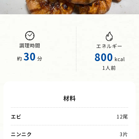
調理時間
エネルギー
30
800
約
分
kcal
1人前
材料
エビ
12尾
ニンニク
3片