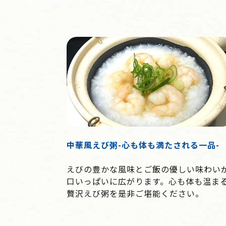
中華風えび粥-心も体も満たされる一品-
えびの豊かな風味とご飯の優しい味わい
口いっぱいに広がります。心も体も温ま
贅沢えび粥を是非ご堪能ください。