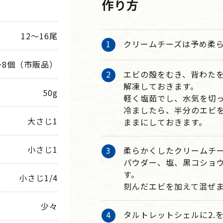
作り方
12～16尾
クリームチーズは予め柔
～8個（市販品）
エビの殻をむき、背わた
解凍しておきます。
50g
軽く塩茹でし、水気を切
冷ましたら、半分のエビ
大さじ1
ままにしておきます。
小さじ1
柔らかくしたクリームチ
パウダー、塩、黒コショ
す。
小さじ1/4
刻んだエビを加えて混ぜ
少々
タルトレットシェルに2.