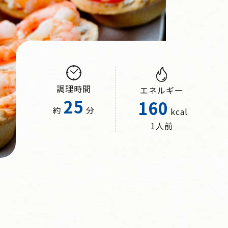
調理時間
エネルギー
25
160
約
分
kcal
1人前