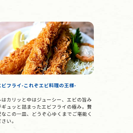
エビフライ-これぞエビ料理の王様-
外はカリッと中はジューシー、エビの旨み
がギュッと詰まったエビフライの極み。贅
沢なこの一皿、どうぞ心ゆくまでご堪能く
ださい。