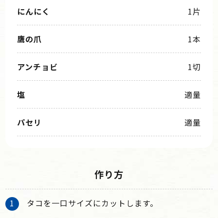
にんにく
1片
鷹の爪
1本
アンチョビ
1切
塩
適量
パセリ
適量
作り方
タコを一口サイズにカットします。