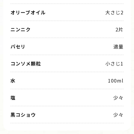
オリーブオイル
大さじ2
ニンニク
2片
パセリ
適量
コンソメ顆粒
小さじ1
水
100ml
塩
少々
黒コショウ
少々