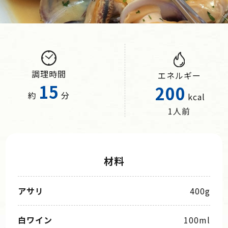
調理時間
エネルギー
15
200
約
分
kcal
1人前
材料
アサリ
400g
白ワイン
100ml