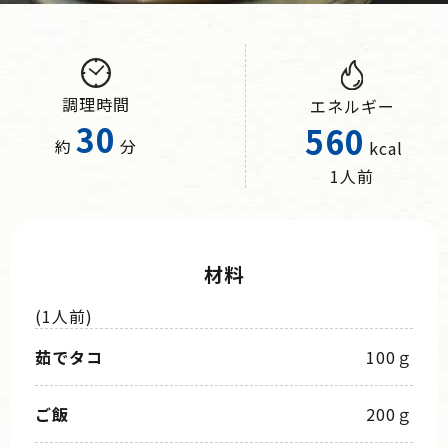
調理時間
エネルギー
30
560
約
分
kcal
1人前
材料
(1人前)
茹でタコ
100ｇ
ご飯
200ｇ