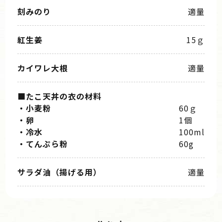
刻みのり
適量
紅生姜
15ｇ
カイワレ大根
適量
■たこ天丼の衣の材料
・小麦粉
60ｇ
・卵
1個
・冷水
100ml
・てんぷら粉
60g
サラダ油（揚げる用）
適量