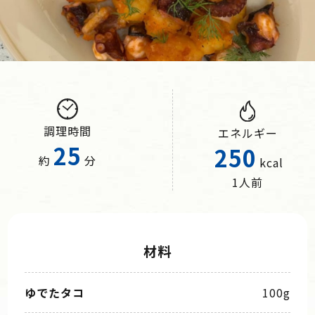
調理時間
エネルギー
25
250
約
分
kcal
1人前
材料
ゆでたタコ
100g